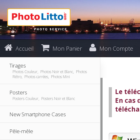
Accueil
Mon Panier
Mon Compte
Tirages
Photos Couleur, Photos Noir et Blanc, Photos
Rétro, Photos carrées, Photos Mini
Le tél
Posters
Posters Couleur, Posters Noir et Blanc
En cas 
télécha
New Smartphone Cases
Pêle-mêle