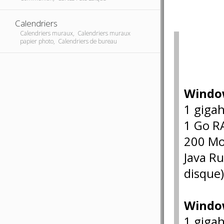
Calendriers
Calendriers muraux, Calendriers muraux
papier photo, Calendriers de bureau
Window
1 gigah
1 Go 
200 Mo 
Java R
disque
Windo
1 gigah