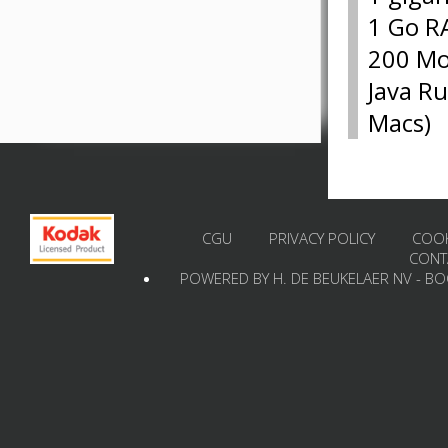
1 Go 
200 Mo 
Java Ru
Macs)
CGU
PRIVACY POLICY
COOK
CONT
POWERED BY H. DE BEUKELAER NV - B