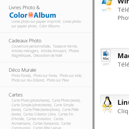
Wi
Livres Photo &
Tél
Pho
Livres photo sur papier imprimé, Livres photo
sur papier photo, Color Albums
Cadeaux Photo
Couverture personnalisée, Tasses et Verres,
Articles ménagers, Articles Amusant, Photos
Ma
Magnétiques, Décoration de Noël
Tél
Déco Murale
Photo Panels, Photo sur Forex, Photo sur toile,
Photo sur Alu-Dibond, Photo sur Plexi
Cartes
Lin
Carte Photo (photo/texte), Carte Photo (texte),
Carte Simple (photo/texte), Carte Simple
Cliq
(texte), Carte Pliée (texte/photo), Carte Pliée
(texte), Cartes Création Libre, Cartes Fin
d'Année, Cartes Invitation, Cartes
Anniversaire, Cartes Naissance, Cartes
Communion, Cartes Fête Laïque