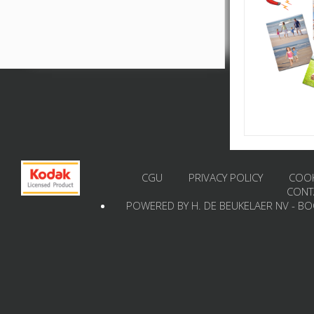
CGU
PRIVACY POLICY
COOK
CONT
POWERED BY H. DE BEUKELAER NV - B