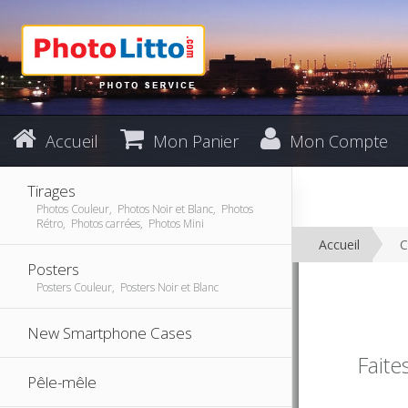
Accueil
Mon Panier
Mon Compte
Tirages
Photos Couleur, Photos Noir et Blanc, Photos
Rétro, Photos carrées, Photos Mini
Accueil
C
Posters
Posters Couleur, Posters Noir et Blanc
New Smartphone Cases
Faite
Pêle-mêle