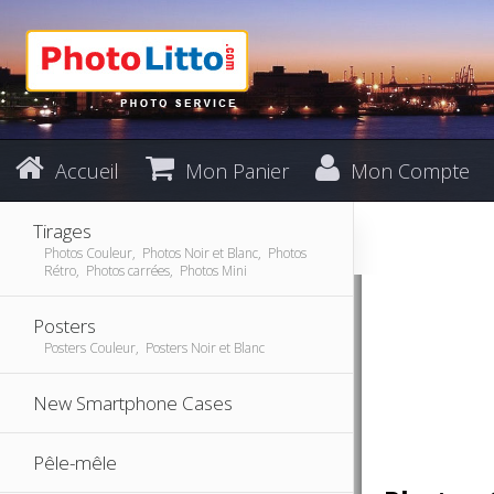
Accueil
Mon Panier
Mon Compte
Tirages
Photos Couleur, Photos Noir et Blanc, Photos
Rétro, Photos carrées, Photos Mini
Posters
Posters Couleur, Posters Noir et Blanc
New Smartphone Cases
Pêle-mêle