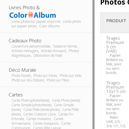
Photos 
Livres Photo &
PRODUIT
Livres photo sur papier imprimé, Livres photo
sur papier photo, Color Albums
Tirages
Cadeaux Photo
Premium
Couverture personnalisée, Tasses et Verres,
9 cm
(VAR)
Articles ménagers, Articles Amusant, Photos
Magnétiques, Décoration de Noël
Papier:
Brillant ou
Mat, avec
ou sans
Déco Murale
bords
Photo Panels, Photo sur Forex, Photo sur toile,
Photo sur Alu-Dibond, Photo sur Plexi
Tirages
Premium
10x15 cm
Cartes
Papier:
Brillant ou
Carte Photo (photo/texte), Carte Photo (texte),
Mat, avec
Carte Simple (photo/texte), Carte Simple
ou sans
(texte), Carte Pliée (texte/photo), Carte Pliée
bords
(texte), Cartes Création Libre, Cartes Fin
Ratio
d'Année, Cartes Invitation, Cartes
VAR, 2/3,
Anniversaire, Cartes Naissance, Cartes
3/4, 1/1, 1/2,
Communion, Cartes Fête Laïque