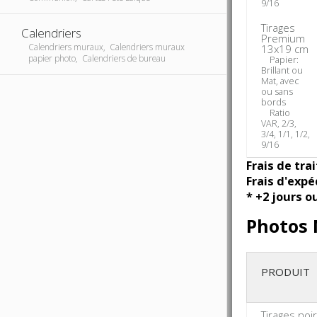
9/16
Tirages
Calendriers
Premium
Calendriers muraux, Calendriers muraux
13x19 cm
papier photo, Calendriers de bureau
Papier:
Brillant ou
Mat, avec
ou sans
bords
Ratio
VAR, 2/3,
3/4, 1/1, 1/2,
9/16
Frais de tra
Frais d'expé
* +2 jours o
Photos 
PRODUIT
Tirages noi