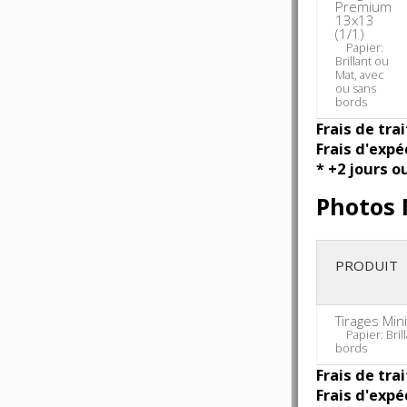
Premium
13x13
(1/1)
Papier:
Brillant ou
Mat, avec
ou sans
bords
Frais de tra
Frais d'expé
* +2 jours o
Photos 
PRODUIT
Tirages Min
Papier: Brill
bords
Frais de tra
Frais d'expé