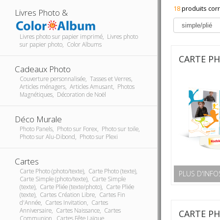
18
produits cor
Livres Photo &
Livres photo sur papier imprimé, Livres photo
sur papier photo, Color Albums
CARTE P
Cadeaux Photo
Couverture personnalisée, Tasses et Verres,
Articles ménagers, Articles Amusant, Photos
Magnétiques, Décoration de Noël
Déco Murale
Photo Panels, Photo sur Forex, Photo sur toile,
Photo sur Alu-Dibond, Photo sur Plexi
Cartes
Carte Photo (photo/texte), Carte Photo (texte),
PLUS D'INFO
Carte Simple (photo/texte), Carte Simple
(texte), Carte Pliée (texte/photo), Carte Pliée
(texte), Cartes Création Libre, Cartes Fin
d'Année, Cartes Invitation, Cartes
Anniversaire, Cartes Naissance, Cartes
CARTE P
Communion, Cartes Fête Laïque