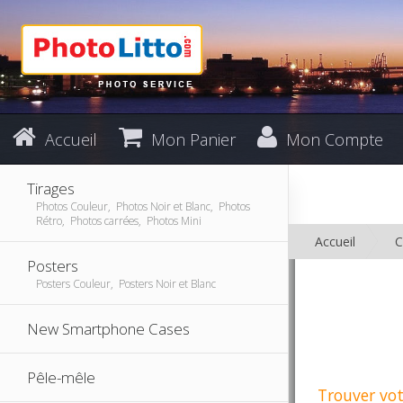
Accueil
Mon Panier
Mon Compte
Tirages
Photos Couleur, Photos Noir et Blanc, Photos
Rétro, Photos carrées, Photos Mini
Accueil
C
Posters
Posters Couleur, Posters Noir et Blanc
New Smartphone Cases
Pêle-mêle
Trouver vot