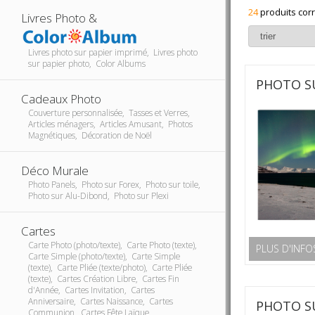
24
produits cor
Livres Photo &
Livres photo sur papier imprimé, Livres photo
sur papier photo, Color Albums
PHOTO S
Cadeaux Photo
Couverture personnalisée, Tasses et Verres,
Articles ménagers, Articles Amusant, Photos
Magnétiques, Décoration de Noël
Déco Murale
Photo Panels, Photo sur Forex, Photo sur toile,
Photo sur Alu-Dibond, Photo sur Plexi
Cartes
Carte Photo (photo/texte), Carte Photo (texte),
PLUS D'INFO
Carte Simple (photo/texte), Carte Simple
(texte), Carte Pliée (texte/photo), Carte Pliée
(texte), Cartes Création Libre, Cartes Fin
d'Année, Cartes Invitation, Cartes
Anniversaire, Cartes Naissance, Cartes
PHOTO S
Communion, Cartes Fête Laïque