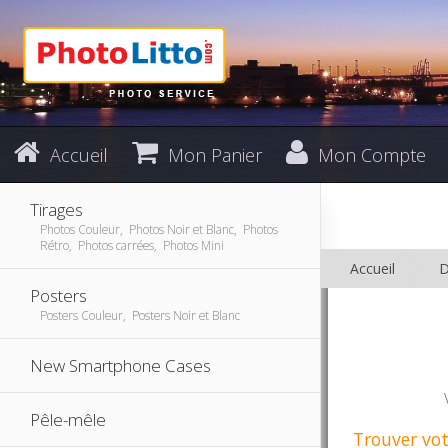
Accueil
Mon Panier
Mon Compte
Tirages
Photos Couleur, Photos Noir et Blanc, Photos
Rétro, Photos carrées, Photos Mini
Accueil
D
Posters
Posters Couleur, Posters Noir et Blanc
New Smartphone Cases
Pêle-mêle
Trouver vot