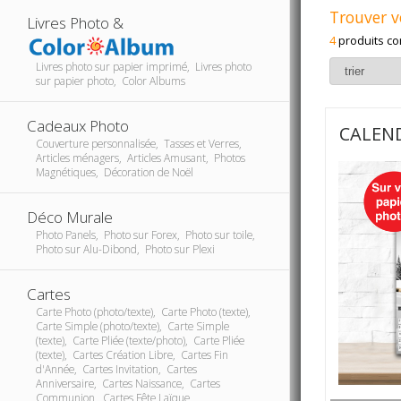
Trouver v
Livres Photo &
4
produits co
Livres photo sur papier imprimé, Livres photo
sur papier photo, Color Albums
Cadeaux Photo
CALEND
Couverture personnalisée, Tasses et Verres,
Articles ménagers, Articles Amusant, Photos
Magnétiques, Décoration de Noël
Déco Murale
Photo Panels, Photo sur Forex, Photo sur toile,
Photo sur Alu-Dibond, Photo sur Plexi
Cartes
Carte Photo (photo/texte), Carte Photo (texte),
Carte Simple (photo/texte), Carte Simple
(texte), Carte Pliée (texte/photo), Carte Pliée
(texte), Cartes Création Libre, Cartes Fin
d'Année, Cartes Invitation, Cartes
Anniversaire, Cartes Naissance, Cartes
Communion, Cartes Fête Laïque