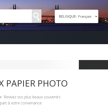
X PAPIER PHOTO
r. Revivez vos plus beaux souvenirs
épart à votre convenance.