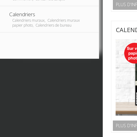
PLUS D'IN
Calendriers
Calendriers muraux, Calendriers muraux
papier photo, Calendriers de bureau
CALEND
PLUS D'IN