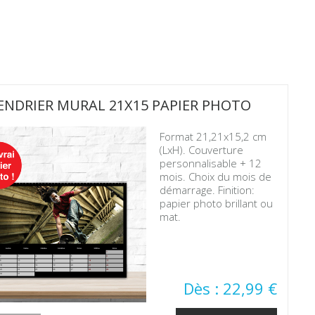
ENDRIER MURAL 21X15 PAPIER PHOTO
Format 21,21x15,2 cm
(LxH). Couverture
personnalisable + 12
mois. Choix du mois de
démarrage. Finition:
papier photo brillant ou
mat.
Dès : 22,99 €