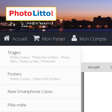
Accueil
Mon Panier
Mon Compte
Tirages
Photos Couleur, Photos Noir et Blanc, Photos
Rétro, Photos carrées, Photos Mini
Accueil
Posters
Posters Couleur, Posters Noir et Blanc
New Smartphone Cases
Pêle-mêle