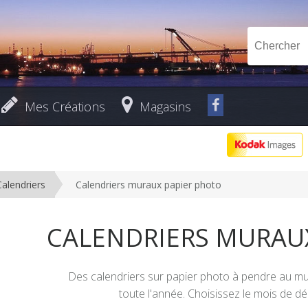
Mes Créations
Magasins
Calendriers
Calendriers muraux papier photo
CALENDRIERS MURAU
Des calendriers sur papier photo à pendre au mu
toute l'année. Choisissez le mois de d