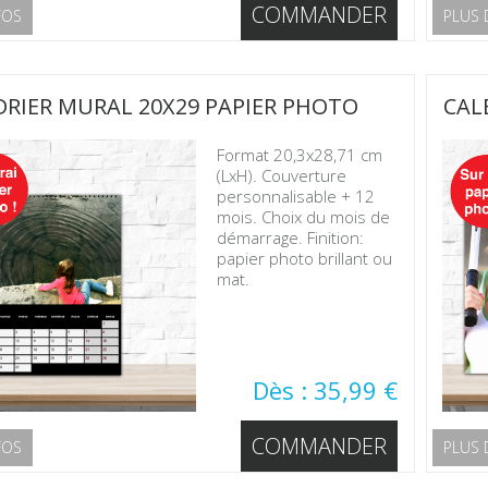
COMMANDER
FOS
PLUS 
RIER MURAL 20X29 PAPIER PHOTO
CAL
Format 20,3x28,71 cm
(LxH). Couverture
personnalisable + 12
mois. Choix du mois de
démarrage. Finition:
papier photo brillant ou
mat.
Dès : 35,99 €
COMMANDER
FOS
PLUS 