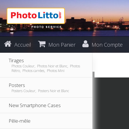
Accueil
Mon Panier
Mon Compte
Tirages
Photos Couleur, Photos Noir et Blanc, Photos
Rétro, Photos carrées, Photos Mini
Posters
Posters Couleur, Posters Noir et Blanc
New Smartphone Cases
Pêle-mêle