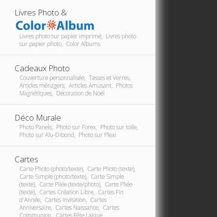
Livres Photo &
Livres photo sur papier imprimé, Livres photo
sur papier photo, Color Albums
Cadeaux Photo
Couverture personnalisée, Tasses et Verres,
Articles ménagers, Articles Amusant, Photos
Magnétiques, Décoration de Noël
Déco Murale
Photo Panels, Photo sur Forex, Photo sur toile,
Photo sur Alu-Dibond, Photo sur Plexi
Cartes
Carte Photo (photo/texte), Carte Photo (texte),
Carte Simple (photo/texte), Carte Simple
(texte), Carte Pliée (texte/photo), Carte Pliée
(texte), Cartes Création Libre, Cartes Fin
d'Année, Cartes Invitation, Cartes
Anniversaire, Cartes Naissance, Cartes
Communion, Cartes Fête Laïque