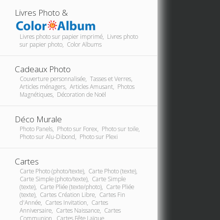
Livres Photo &
Livres photo sur papier imprimé, Livres photo
sur papier photo, Color Albums
Cadeaux Photo
Couverture personnalisée, Tasses et Verres,
Articles ménagers, Articles Amusant, Photos
Magnétiques, Décoration de Noël
Déco Murale
Photo Panels, Photo sur Forex, Photo sur toile,
Photo sur Alu-Dibond, Photo sur Plexi
Cartes
Carte Photo (photo/texte), Carte Photo (texte),
Carte Simple (photo/texte), Carte Simple
(texte), Carte Pliée (texte/photo), Carte Pliée
(texte), Cartes Création Libre, Cartes Fin
d'Année, Cartes Invitation, Cartes
Anniversaire, Cartes Naissance, Cartes
Communion, Cartes Fête Laïque