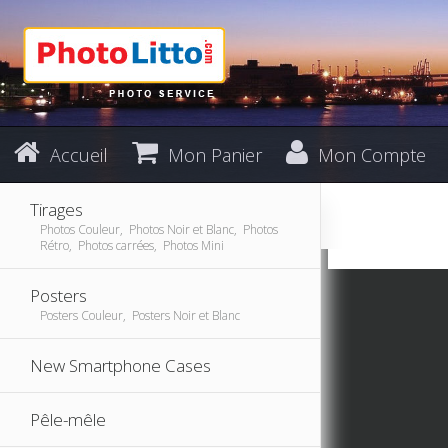
Accueil
Mon Panier
Mon Compte
Tirages
Photos Couleur, Photos Noir et Blanc, Photos
Rétro, Photos carrées, Photos Mini
Posters
Posters Couleur, Posters Noir et Blanc
New Smartphone Cases
Pêle-mêle