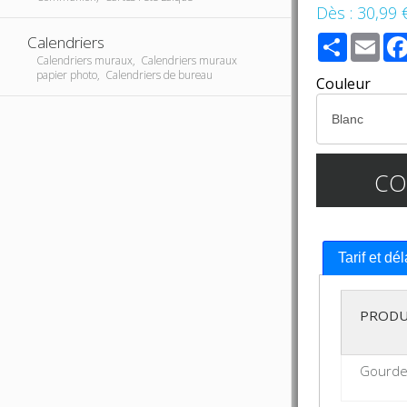
Dès :
30,99 
Share
Ema
Calendriers
Calendriers muraux, Calendriers muraux
papier photo, Calendriers de bureau
Couleur
C
Tarif et dé
PRODU
Gourde 