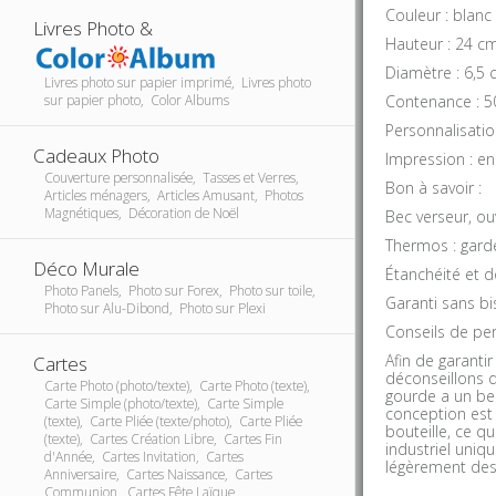
Couleur : blanc
Livres Photo &
Hauteur : 24 cm
Diamètre : 6,5 
Livres photo sur papier imprimé, Livres photo
Contenance : 5
sur papier photo, Color Albums
Personnalisation
Cadeaux Photo
Impression : en
Couverture personnalisée, Tasses et Verres,
Bon à savoir :
Articles ménagers, Articles Amusant, Photos
Magnétiques, Décoration de Noël
Bec verseur, ou
Thermos : gard
Déco Murale
Étanchéité et 
Photo Panels, Photo sur Forex, Photo sur toile,
Garanti sans bi
Photo sur Alu-Dibond, Photo sur Plexi
Conseils de per
Afin de garanti
Cartes
déconseillons d
Carte Photo (photo/texte), Carte Photo (texte),
gourde a un bel
Carte Simple (photo/texte), Carte Simple
conception est 
(texte), Carte Pliée (texte/photo), Carte Pliée
bouteille, ce q
(texte), Cartes Création Libre, Cartes Fin
industriel uniqu
d'Année, Cartes Invitation, Cartes
légèrement des 
Anniversaire, Cartes Naissance, Cartes
Communion, Cartes Fête Laïque