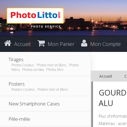
Accueil
Mon Panier
Mon Compte
Tirages
Photos Couleur, Photos Noir et Blanc, Photos
Rétro, Photos carrées, Photos Mini
Accueil
C
Posters
Posters Couleur, Posters Noir et Blanc
GOURDE
ALU
New Smartphone Cases
Plus d'informati
Pêle-mêle
Matériau : acie