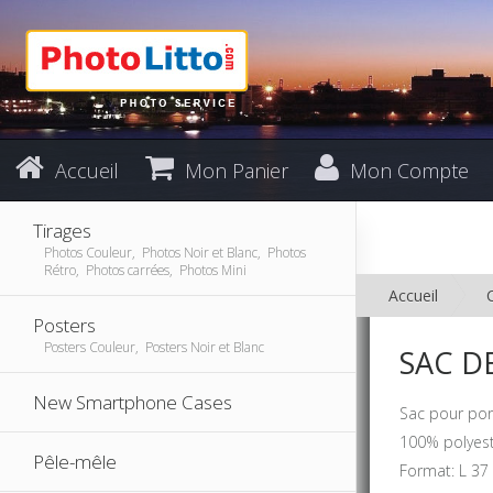
Accueil
Mon Panier
Mon Compte
Tirages
Photos Couleur, Photos Noir et Blanc, Photos
Rétro, Photos carrées, Photos Mini
Accueil
Posters
Posters Couleur, Posters Noir et Blanc
SAC D
New Smartphone Cases
Sac pour por
100% polyest
Pêle-mêle
Format: L 37