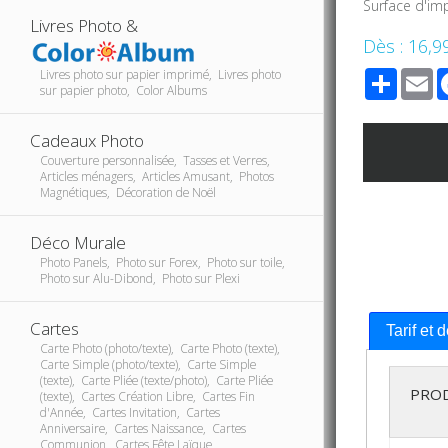
Surface d'im
Livres Photo &
Dès :
16,9
Share
E
Livres photo sur papier imprimé, Livres photo
sur papier photo, Color Albums
Cadeaux Photo
Couverture personnalisée, Tasses et Verres,
Articles ménagers, Articles Amusant, Photos
Magnétiques, Décoration de Noël
Déco Murale
Photo Panels, Photo sur Forex, Photo sur toile,
Photo sur Alu-Dibond, Photo sur Plexi
Cartes
Tarif et 
Carte Photo (photo/texte), Carte Photo (texte),
Carte Simple (photo/texte), Carte Simple
(texte), Carte Pliée (texte/photo), Carte Pliée
PRO
(texte), Cartes Création Libre, Cartes Fin
d'Année, Cartes Invitation, Cartes
Anniversaire, Cartes Naissance, Cartes
Communion, Cartes Fête Laïque