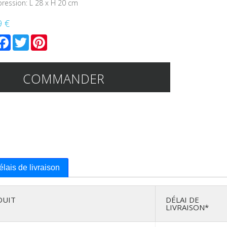
pression: L 28 x H 20 cm
9 €
mail
Facebook
Twitter
Pinterest
COMMANDER
délais de livraison
DUIT
DÉLAI DE
LIVRAISON*