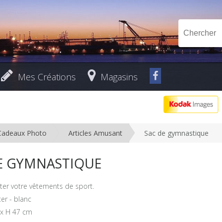
Mes Créations
Magasins
Cadeaux Photo
Articles Amusant
Sac de gymnastique
E GYMNASTIQUE
ter votre vêtements de sport.
er - blanc
 x H 47 cm