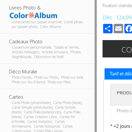
Fixation stand
Livres Photo &
Dès :
124,99
Livres photo sur papier imprimé, Livres photo
Share
Ema
sur papier photo, Color Albums
Cadeaux Photo
C
Couverture personnalisée, Tasses et Verres,
Articles ménagers, Articles Amusant, Photos
Magnétiques, Décoration de Noël
Déco Murale
Tarif et dé
Photo Panels, Photo sur Forex, Photo sur toile,
Photo sur Alu-Dibond, Photo sur Plexi
PRODU
Cartes
Carte Photo (photo/texte), Carte Photo (texte),
Carte Simple (photo/texte), Carte Simple
Photo s
(texte), Carte Pliée (texte/photo), Carte Pliée
(texte), Cartes Création Libre, Cartes Fin
d'Année, Cartes Invitation, Cartes
* +2 jours
Anniversaire, Cartes Naissance, Cartes
Communion, Cartes Fête Laïque