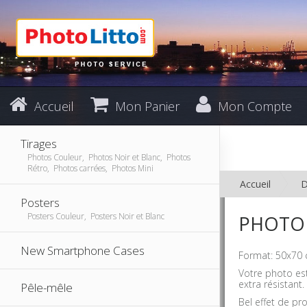
Accueil
Mon Panier
Mon Compte
Tirages
Photos Couleur, Photos Noir et Blanc, Photos
Rétro, Photos carrées, Photos Mini
Accueil
D
Posters
Posters Couleur, Posters Noir et Blanc
PHOTO 
New Smartphone Cases
Format: 50x70 
Votre photo est
extra résistant.
Pêle-mêle
Bel effet de pr