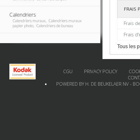
FRAIS
Calendriers
Calendriers muraux, Calendriers muraux
Frais d
papier photo, Calendriers de bureau
Frais d
Tous les p
CGU
PRIVACY POLICY
COOK
CONT
POWERED BY H. DE BEUKELAER NV - B