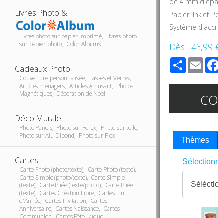
de 4 mm d'épa
Livres Photo &
Papier: Inkjet P
Système d'accro
Livres photo sur papier imprimé, Livres photo
sur papier photo, Color Albums
Dès :
43,99 
Share
Ema
Cadeaux Photo
Couverture personnalisée, Tasses et Verres,
Articles ménagers, Articles Amusant, Photos
Magnétiques, Décoration de Noël
C
Déco Murale
Photo Panels, Photo sur Forex, Photo sur toile,
Photo sur Alu-Dibond, Photo sur Plexi
Thèmes
Cartes
Sélectionn
Carte Photo (photo/texte), Carte Photo (texte),
Carte Simple (photo/texte), Carte Simple
(texte), Carte Pliée (texte/photo), Carte Pliée
(texte), Cartes Création Libre, Cartes Fin
d'Année, Cartes Invitation, Cartes
Anniversaire, Cartes Naissance, Cartes
Communion, Cartes Fête Laïque