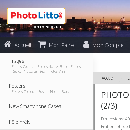
Accueil
Mon Panier
Mon Compte
Tirages
Photos Couleur, Photos Noir et Blanc, Photos
Rétro, Photos carrées, Photos Mini
Accueil
D
Posters
Posters Couleur, Posters Noir et Blanc
PHOTO 
(2/3)
New Smartphone Cases
Dimensions: 40
Pêle-mêle
Finition: phot