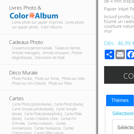
de 4 mm d'épa
Livres Photo &
Papier: Inkjet P
Inclusif profil
fournit un rai
Livres photo sur papier imprimé, Livres photo
courbure nature
sur papier photo, Color Albums
mur.
Cadeaux Photo
Dès :
46,99 
Couverture personnalisée, Tasses et Verres,
Share
Ema
Articles ménagers, Articles Amusant, Photos
Magnétiques, Décoration de Noël
Déco Murale
C
Photo Panels, Photo sur Forex, Photo sur toile,
Photo sur Alu-Dibond, Photo sur Plexi
Cartes
Thèmes
Carte Photo (photo/texte), Carte Photo (texte),
Carte Simple (photo/texte), Carte Simple
Sélectionn
(texte), Carte Pliée (texte/photo), Carte Pliée
(texte), Cartes Création Libre, Cartes Fin
d'Année, Cartes Invitation, Cartes
Anniversaire, Cartes Naissance, Cartes
Communion, Cartes Fête Laïque