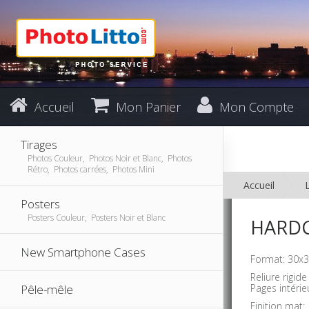
Accueil
Mon Panier
Mon Compte
Tirages
Photos Couleur, Photos Noir et Blanc, Photos
Rétro, Photos carrées, Photos Mini
Accueil
Posters
Posters Couleur, Posters Noir et Blanc
HARDC
New Smartphone Cases
Format: 30x3
Reliure rigid
Pêle-mêle
Pages intérie
Finition mat: