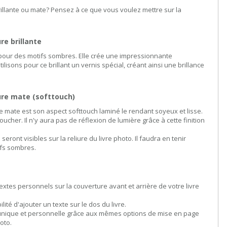
illante ou mate? Pensez à ce que vous voulez mettre sur la
re brillante
e pour des motifs sombres. Elle crée une impressionnante
lisons pour ce brillant un vernis spécial, créant ainsi une brillance
ure mate (softtouch)
re mate est son aspect softtouch laminé le rendant soyeux et lisse.
oucher. Il n'y aura pas de réflexion de lumière grâce à cette finition
s seront visibles sur la reliure du livre photo. Il faudra en tenir
ifs sombres.
extes personnels sur la couverture avant et arrière de votre livre
ité d'ajouter un texte sur le dos du livre.
unique et personnelle grâce aux mêmes options de mise en page
hoto.