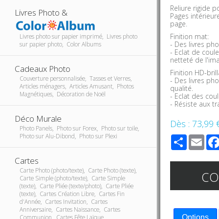
Reliure rigide 
Livres Photo &
Pages intérieur
page.
Finition mat:
Livres photo sur papier imprimé, Livres photo
- Des livres ph
sur papier photo, Color Albums
- Eclat de coul
netteté de l'im
Cadeaux Photo
Finition HD-brill
Couverture personnalisée, Tasses et Verres,
- Des livres ph
Articles ménagers, Articles Amusant, Photos
qualité.
Magnétiques, Décoration de Noël
- Eclat des coul
- Résiste aux t
Déco Murale
Dès :
73,99 
Photo Panels, Photo sur Forex, Photo sur toile,
Photo sur Alu-Dibond, Photo sur Plexi
Share
Ema
Cartes
Carte Photo (photo/texte), Carte Photo (texte),
C
Carte Simple (photo/texte), Carte Simple
(texte), Carte Pliée (texte/photo), Carte Pliée
(texte), Cartes Création Libre, Cartes Fin
d'Année, Cartes Invitation, Cartes
Anniversaire, Cartes Naissance, Cartes
Communion, Cartes Fête Laïque
Options