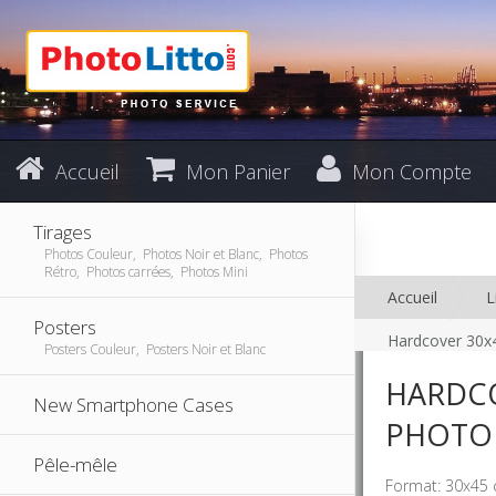
Accueil
Mon Panier
Mon Compte
Tirages
Photos Couleur, Photos Noir et Blanc, Photos
Rétro, Photos carrées, Photos Mini
Accueil
L
Posters
Hardcover 30x
Posters Couleur, Posters Noir et Blanc
HARDCO
New Smartphone Cases
PHOTO
Pêle-mêle
Format: 30x45 