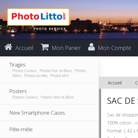
Accueil
Mon Panier
Mon Compte
Tirages
Photos Couleur, Photos Noir et Blanc, Photos
Rétro, Photos carrées, Photos Mini
Accueil
C
Posters
Posters Couleur, Posters Noir et Blanc
SAC DE
New Smartphone Cases
Sac de shopping
100% coton - co
Pêle-mêle
Format: L 42 x