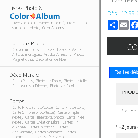
Surface d'impre
Livres Photo &
Dès :
12,99 
Share
Ema
Livres photo sur papier imprimé, Livres photo
sur papier photo, Color Albums
Cadeaux Photo
C
Couverture personnalisée, Tasses et Verres,
Articles ménagers, Articles Amusant, Photos
Magnétiques, Décoration de Noël
Tarif et dé
Déco Murale
Photo Panels, Photo sur Forex, Photo sur toile,
Photo sur Alu-Dibond, Photo sur Plexi
PRODU
Cartes
Carte Photo (photo/texte), Carte Photo (texte),
Sac de
Carte Simple (photo/texte), Carte Simple
(texte), Carte Pliée (texte/photo), Carte Pliée
(texte), Cartes Création Libre, Cartes Fin
* +2 jours
d'Année, Cartes Invitation, Cartes
Anniversaire, Cartes Naissance, Cartes
Communion, Cartes Fête Laïque