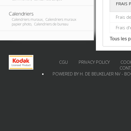
FRAIS
Calendriers
Frais d
Calendriers muraux, Calendriers muraux
papier photo, Calendriers de bureau
Frais d
Tous les p
CGU
PRIVACY POLICY
COOK
CONT
POWERED BY H. DE BEUKELAER NV - B