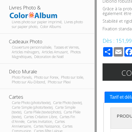
Dibond robust
Livres Photo &
Grâce à la prot
également être
Stabilité et rig
Livres photo sur papier imprimé, Livres photo
sur papier photo, Color Albums
Fixation stand
Dès :
151,99
Cadeaux Photo
Couverture personnalisée, Tasses et Verres,
Share
Ema
Articles ménagers, Articles Amusant, Photos
Magnétiques, Décoration de Noël
C
Déco Murale
Photo Panels, Photo sur Forex, Photo sur toile,
Photo sur Alu-Dibond, Photo sur Plexi
Cartes
Tarif et dé
Carte Photo (photo/texte), Carte Photo (texte),
Carte Simple (photo/texte), Carte Simple
(texte), Carte Pliée (texte/photo), Carte Pliée
PRODU
(texte), Cartes Création Libre, Cartes Fin
d'Année, Cartes Invitation, Cartes
Anniversaire, Cartes Naissance, Cartes
Communion, Cartes Fête Laïque