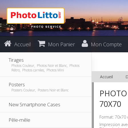
Accueil
Mon Panier
Mon Compte
Tirages
Photos Couleur, Photos Noir et Blanc, Photos
Rétro, Photos carrées, Photos Mini
Accueil
D
Posters
Posters Couleur, Posters Noir et Blanc
PHOTO 
70X70
New Smartphone Cases
Format: 70x70 
Pêle-mêle
Impression avec