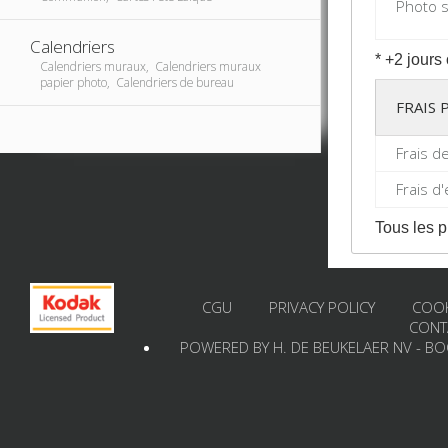
Photo s
Calendriers
* +2 jours
Calendriers muraux, Calendriers muraux
papier photo, Calendriers de bureau
FRAIS
Frais d
Frais d
Tous les p
CGU
PRIVACY POLICY
COOK
CONT
POWERED BY H. DE BEUKELAER NV - B