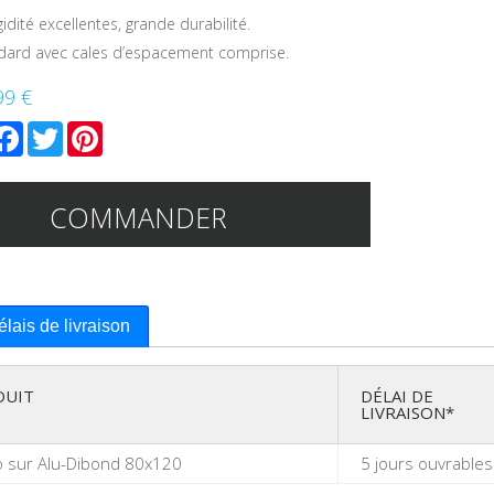
igidité excellentes, grande durabilité.
ndard avec cales d’espacement comprise.
99 €
mail
Facebook
Twitter
Pinterest
COMMANDER
délais de livraison
DUIT
DÉLAI DE
LIVRAISON*
o sur Alu-Dibond 80x120
5 jours ouvrables