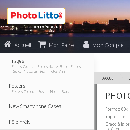
Accueil
Mon Panier
Mon Compte
Tirages
Photos Couleur, Photos Noir et Blanc, Photos
Rétro, Photos carrées, Photos Mini
Accueil
Posters
Posters Couleur, Posters Noir et Blanc
PHOTO
New Smartphone Cases
Format: 80x1
Impression a
Pêle-mêle
Grâce à la p
extérieur.