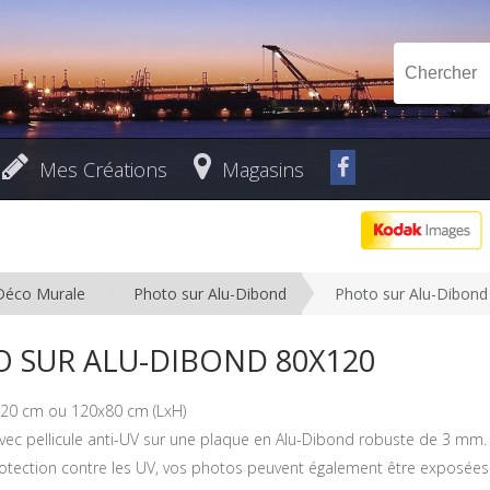
Mes Créations
Magasins
Déco Murale
Photo sur Alu-Dibond
Photo sur Alu-Dibond
 SUR ALU-DIBOND 80X120
20 cm ou 120x80 cm (LxH)
vec pellicule anti-UV sur une plaque en Alu-Dibond robuste de 3 mm.
rotection contre les UV, vos photos peuvent également être exposées