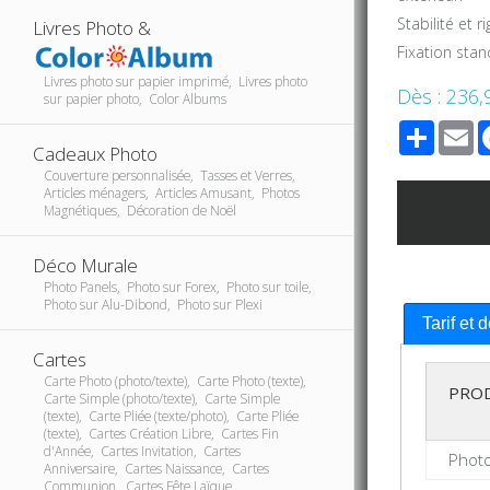
Stabilité et r
Livres Photo &
Fixation sta
Livres photo sur papier imprimé, Livres photo
Dès :
236,
sur papier photo, Color Albums
Share
E
Cadeaux Photo
Couverture personnalisée, Tasses et Verres,
Articles ménagers, Articles Amusant, Photos
Magnétiques, Décoration de Noël
Déco Murale
Photo Panels, Photo sur Forex, Photo sur toile,
Photo sur Alu-Dibond, Photo sur Plexi
Tarif et 
Cartes
Carte Photo (photo/texte), Carte Photo (texte),
PRO
Carte Simple (photo/texte), Carte Simple
(texte), Carte Pliée (texte/photo), Carte Pliée
(texte), Cartes Création Libre, Cartes Fin
d'Année, Cartes Invitation, Cartes
Phot
Anniversaire, Cartes Naissance, Cartes
Communion, Cartes Fête Laïque