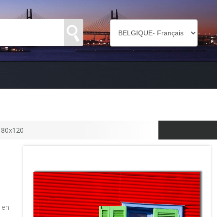
 80x120
 en