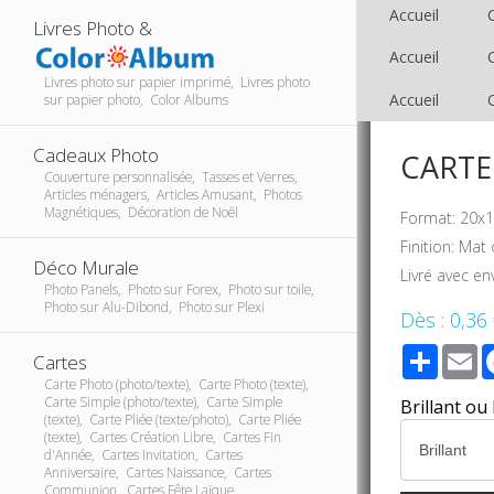
Accueil
Livres Photo &
Accueil
Livres photo sur papier imprimé, Livres photo
Accueil
sur papier photo, Color Albums
Cadeaux Photo
CARTE
Couverture personnalisée, Tasses et Verres,
Articles ménagers, Articles Amusant, Photos
Magnétiques, Décoration de Noël
Format: 20x1
Finition: Mat
Déco Murale
Livré avec en
Photo Panels, Photo sur Forex, Photo sur toile,
Photo sur Alu-Dibond, Photo sur Plexi
Dès :
0,36
Share
E
Cartes
Carte Photo (photo/texte), Carte Photo (texte),
Carte Simple (photo/texte), Carte Simple
Brillant ou
(texte), Carte Pliée (texte/photo), Carte Pliée
(texte), Cartes Création Libre, Cartes Fin
d'Année, Cartes Invitation, Cartes
Anniversaire, Cartes Naissance, Cartes
Communion, Cartes Fête Laïque