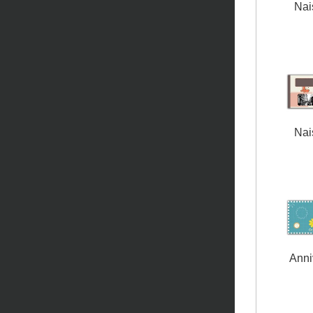
Nai
Nai
Anni