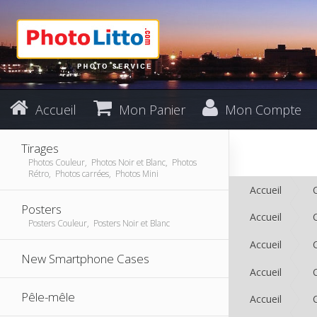
Accueil
Mon Panier
Mon Compte
Tirages
Photos Couleur, Photos Noir et Blanc, Photos
Rétro, Photos carrées, Photos Mini
Accueil
Posters
Accueil
Posters Couleur, Posters Noir et Blanc
Accueil
New Smartphone Cases
Accueil
Pêle-mêle
Accueil