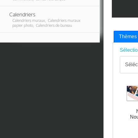
Calendriers
Calendriers muraux, Calendriers muraux
papier photo, Calendriers de bureau
Thèmes
Sélectio
Nou